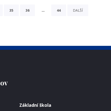
35
36
…
44
DALŠÍ
jov
Základní škola