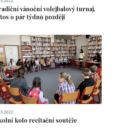
.3.2022
radiční vánoční volejbalový turnaj,
etos o pár týdnů později
.3.2022
kolní kolo recitační soutěže