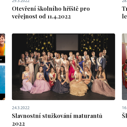
29.3.2022
28
Otevření školního hřiště pro
T
veřejnost od 11.4.2022
l
24.3.2022
16
Slavnostní stužkování maturantů
Š
2022