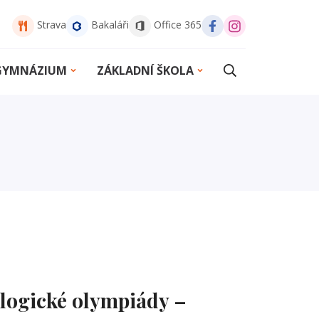
Strava
Bakaláři
Office 365
 GYMNÁZIUM
ZÁKLADNÍ ŠKOLA
ologické olympiády –