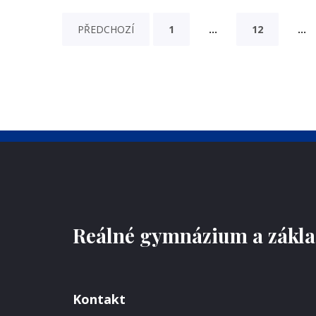
PŘEDCHOZÍ
1
…
12
…
Reálné gymnázium a základ
Kontakt