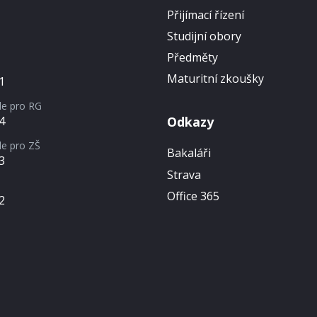
Přijímací řízení
Studijní obory
Předměty
Maturitní zkoušky
1
le pro RG
Odkazy
4
le pro ZŠ
Bakaláři
3
Strava
Office 365
2