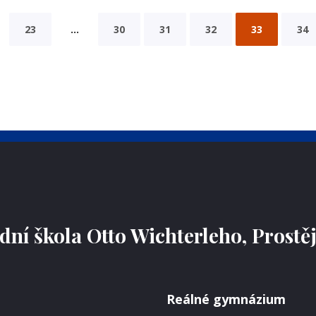
23
…
30
31
32
33
34
ní škola Otto Wichterleho, Prostě
Reálné gymnázium