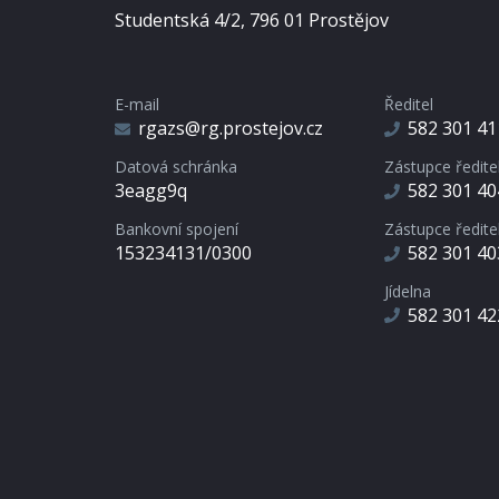
Studentská 4/2, 796 01 Prostějov
E-mail
Ředitel
rgazs@rg.prostejov.cz
582 301 41
Datová schránka
Zástupce ředite
3eagg9q
582 301 40
Bankovní spojení
Zástupce ředite
153234131/0300
582 301 40
Jídelna
582 301 42