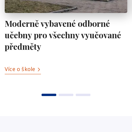
Tělocvična a venkovní sportovní
areál
Více o škole