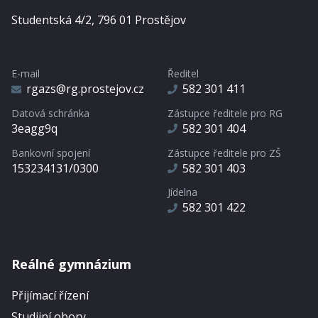
Studentská 4/2, 796 01 Prostějov
E-mail
Ředitel
rgazs@rg.prostejov.cz
582 301 411
Datová schránka
Zástupce ředitele pro RG
3eagg9q
582 301 404
Bankovní spojení
Zástupce ředitele pro ZŠ
153234131/0300
582 301 403
Jídelna
582 301 422
Reálné gymnázium
Přijímací řízení
Studijní obory