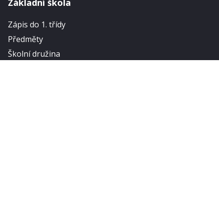
Základní škola
Zápis do 1. třídy
Předměty
Školní družina
Zájmové kroužky
Odkazy
Bakaláři
Strava
Office 365
Ostatní
Aktuality
O škole