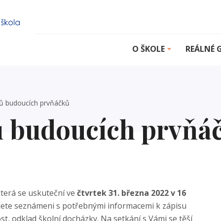
O ŠKOLE
REÁLNÉ
čů budoucích prvňáčků
ů budoucích prvňá
terá se uskuteční ve
čtvrtek 31. března 2022 v 16
dete seznámeni s potřebnými informacemi k zápisu
ost, odklad školní docházky. Na setkání s Vámi se těší