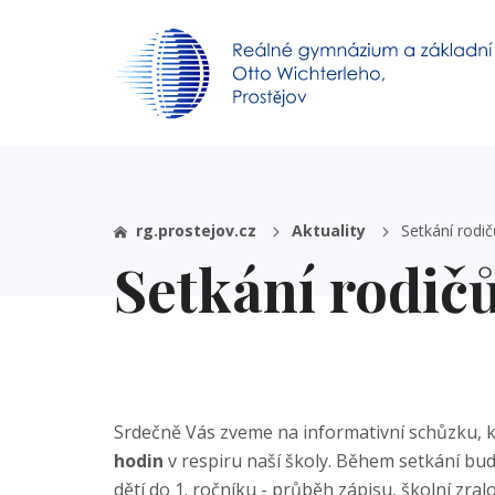
rg.prostejov.cz
Aktuality
Setkání rodi
Setkání rodič
Srdečně Vás zveme na informativní schůzku, k
hodin
v respiru naší školy. Během setkání bu
dětí do 1. ročníku - průběh zápisu, školní zral