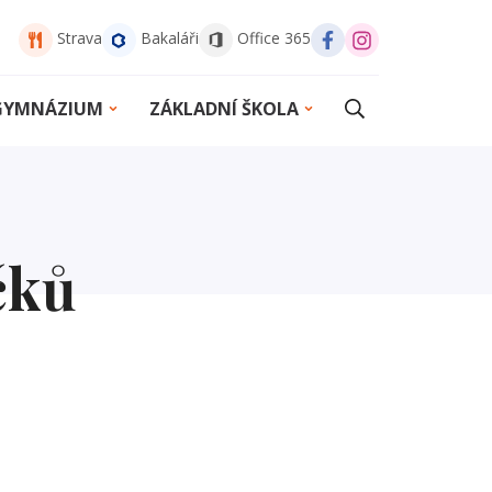
Strava
Bakaláři
Office 365
 GYMNÁZIUM
ZÁKLADNÍ ŠKOLA
čků