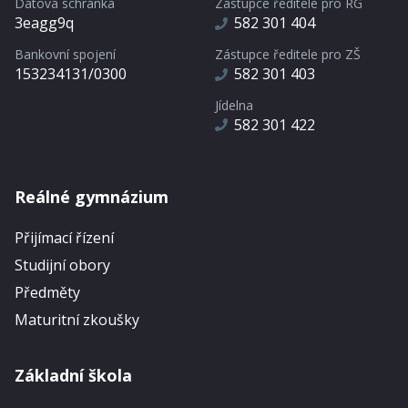
Datová schránka
Zástupce ředitele pro RG
3eagg9q
582 301 404
Bankovní spojení
Zástupce ředitele pro ZŠ
153234131/0300
582 301 403
Jídelna
582 301 422
Reálné gymnázium
Přijímací řízení
Studijní obory
Předměty
Maturitní zkoušky
Základní škola