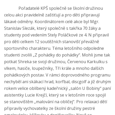
Pořadatelé KPŠ společně se školní družinou
celou akci pravidelně zaštiťují a pro děti připravují
lákavé odměny. Koordinátorem celé akce byl Mgr.
Stanislav Slezák, který společně s takřka 70 žáky a
studenty pod vedením Stely Poláčkové ze 4. N připravil
pro děti celkem 12 soutěžních stanovišť převážně
sportovního charakteru. Téma letošního odpoledne
studenti zvolili „Z pohádky do pohádky“. Mohli jsme tak
potkat Shreka se svojí družinou, Červenou Karkulku s
vlkem, hasiče, loupežníky, Tři krále a mnoho dalších
pohádkových postav. V rámci doprovodného programu
nechyběl ani skákací hrad, korfbal, discgolf a již druhým
rokem velice oblíbený kadeřnický „salón U Bobiny“ paní
asistentky Lucie Krejčí, který se v letošním roce spojil
se stanovištěm „malování na obličej“. Pro relaxaci dětí
připravily vychovatelky ze školní družiny pestré