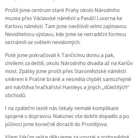
Prošli jsme centrum staré Prahy okolo Národního
muzea přes Václavské náměstí a Pasáží Lucerna ke
Karlovu náměstí. Tam jsme navštívili velmi zajímavou
Neviditelnou výstavu, kde jsme se netradiční formou
seznámili se světem nevidomých.
Poté jsme pokračovali k Tančícímu domu a pak,
chvílemi za deště, okolo Národního divadla až na Karlův
most. Zpátky jsme prošli přes Staroměstské náměstí
směrem k Prašné bráně a nesměla chybět samozřejmě
ani návštěva hračkářství Hamleys a jiných „důležitých“
obchodů.
I na zpáteční cestě nás čekaly nemalé komplikace
spojené s dopravou. Nakonec vše dobře dopadlo a po
půlnoci jsme konečně dorazili do Prostějova.
Všem žákům velice děkujeme za vzorné a zodpovědné