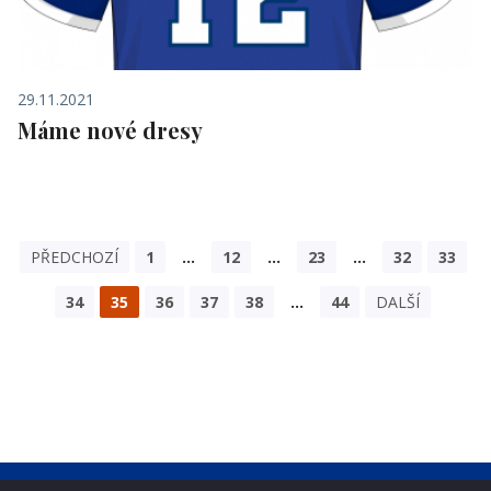
29.11.2021
Máme nové dresy
PŘEDCHOZÍ
1
…
12
…
23
…
32
33
34
35
36
37
38
…
44
DALŠÍ