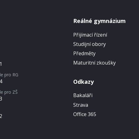
Reálné gymnázium
Přijímací řízení
Studijní obory
Předměty
Maturitní zkoušky
1
le pro RG
Odkazy
4
le pro ZŠ
Bakaláři
3
Strava
Office 365
2