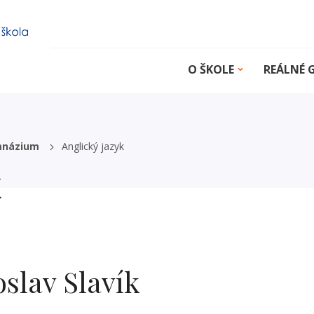
O ŠKOLE
REÁLNÉ
mnázium
Anglický jazyk
k
slav Slavík