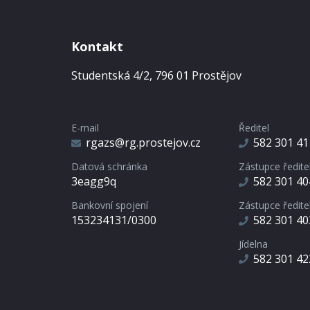
Kontakt
Studentská 4/2, 796 01 Prostějov
E-mail
Ředitel
rgazs@rg.prostejov.cz
582 301 41
Datová schránka
Zástupce ředite
3eagg9q
582 301 40
Bankovní spojení
Zástupce ředite
153234131/0300
582 301 40
Jídelna
582 301 42